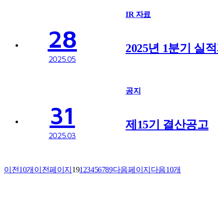
IR 자료
28
2025년 1분기 실
2025.05
공지
31
제15기 결산공고
2025.03
이전10개
이전페이지
1
9
1
2
3
4
5
6
7
8
9
다음페이지
다음10개