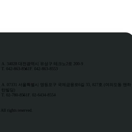
A. 34028 대전광역시 유성구 테크노2로 200-9
T. 042-863-8551
F. 042-863-8553
A. 07331 서울특별시 영등포구 국제금융로6길 33, 827호 (여의도동 맨하
탄빌딩)
T. 02-780-8551
F. 02-6434-8554
ll rights reserved.