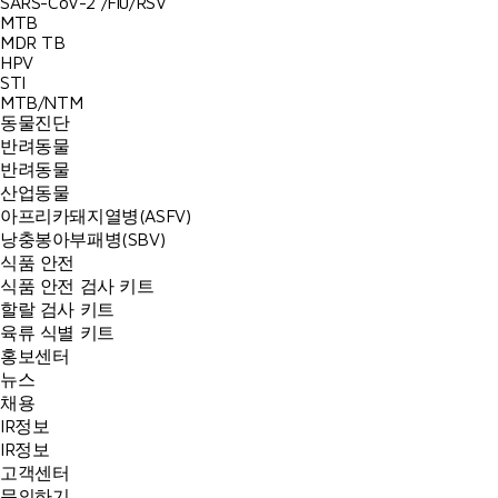
SARS-CoV-2 /Flu/RSV
MTB
MDR TB
HPV
STI
MTB/NTM
동물진단
반려동물
반려동물
산업동물
아프리카돼지열병(ASFV)
낭충봉아부패병(SBV)
식품 안전
식품 안전 검사 키트
할랄 검사 키트
육류 식별 키트
홍보센터
뉴스
채용
IR정보
IR정보
고객센터
문의하기